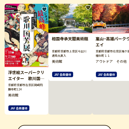
嵐山−高雄パーク
相国寺承天閣美術館
エイ
京都府京都市右京区梅ケ
京都府京都市上京区今出川
檜社町１１
通烏丸東入
アウトドア その他
美術館
浮世絵スーパークリ
JAF 会員優待
JAF 会員優待
エイター 歌川国芳
展（京都市京セラ美
京都府京都市左京区岡崎円
勝寺町124
術館）
美術館
JAF 会員優待