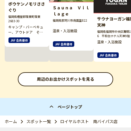
ボウケンノモリささ
Ｓａｕｎａ Ｖｉｌ
ぐり
ｌａｇｅ
福岡県糟屋郡篠栗町篠栗
サウナヨーガン福
福岡県那珂川市南面里822
2683-30
天神
キャンプ・バーベキュ
温泉・入浴施設
福岡県福岡市中央区舞鶴1-
ー、アウトドア その
6 平和台ホテル天神9階
他
JAF 会員優待
温泉・入浴施設
JAF 会員優待
JAF 会員優待
周辺のお出かけスポットを見る
ページトップ
ホーム
スポット一覧
ロイヤルホスト 南バイパス店