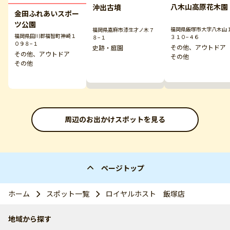
八木山高原花木園
沖出古墳
金田ふれあいスポー
ツ公園
福岡県飯塚市大字八木山
福岡県嘉麻市漆生才ノ木７
福岡県田川郡福智町神崎１
３１０−４６
８−１
０９８−１
その他、アウトド
史跡・庭園
その他、アウトドア
その他
その他
周辺のお出かけスポットを見る
ページトップ
ホーム
スポット一覧
ロイヤルホスト 飯塚店
地域から探す