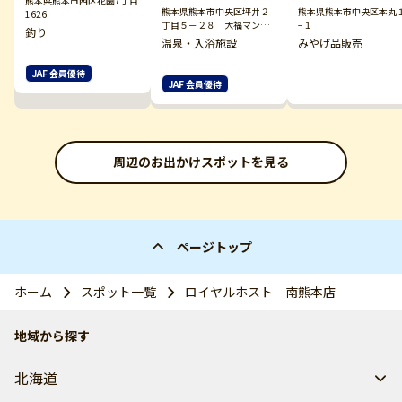
熊本県熊本市西区花園7丁目
熊本県熊本市中央区坪井２
熊本県熊本市中央区本丸
1626
丁目５－２８ 大福マンシ
−１
釣り
ョン
温泉・入浴施設
みやげ品販売
JAF 会員優待
JAF 会員優待
周辺のお出かけスポットを見る
ページトップ
ホーム
スポット一覧
ロイヤルホスト 南熊本店
地域から探す
北海道