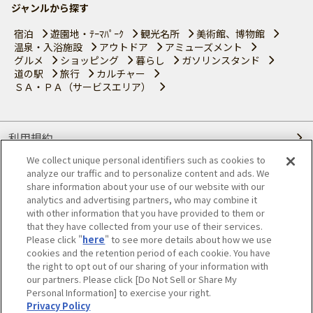
ジャンルから探す
宿泊
遊園地・ﾃｰﾏﾊﾟｰｸ
観光名所
美術館、博物館
温泉・入浴施設
アウトドア
アミューズメント
グルメ
ショッピング
暮らし
ガソリンスタンド
道の駅
旅行
カルチャー
ＳＡ・ＰＡ（サービスエリア）
利用規約
We collect unique personal identifiers such as cookies to
個人情報の取り扱いについて
analyze our traffic and to personalize content and ads. We
share information about your use of our website with our
会員優待サービスの提携をご検討の方へ
analytics and advertising partners, who may combine it
with other information that you have provided to them or
that they have collected from your use of their services.
JAFホームページ
Please click "
here
" to see more details about how we use
cookies and the retention period of each cookie. You have
© JAPAN AUTOMOBILE FEDERATION. All rights reserved.
the right to opt out of our sharing of your information with
our partners. Please click [Do Not Sell or Share My
Personal Information] to exercise your right.
Privacy Policy