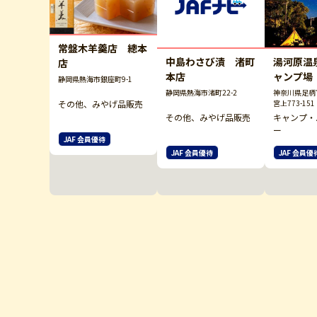
常盤木羊羹店 總本
中島わさび漬 渚町
湯河原温
店
本店
ャンプ場
静岡県熱海市銀座町9-1
静岡県熱海市渚町22-2
神奈川県足柄
宮上773-151
その他、みやげ品販売
その他、みやげ品販売
キャンプ・
ー
JAF 会員優待
JAF 会員優待
JAF 会員優