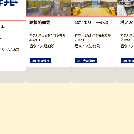
箱根路開雲
陽だまり 一の湯
塔ノ沢
細工
神奈川県足柄下郡箱根町湯
神奈川県足柄下郡箱根町塔
神奈川県
市
本521-4
之澤54-1
之澤90
温泉・入浴施設
温泉・入浴施設
温泉・
みやげ品販売
JAF 会員優待
JAF 会員優待
JAF 会