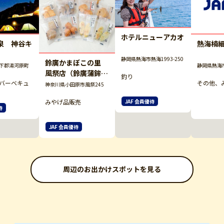
ホテルニューアカオ
泉 神谷キ
熱海楠
静岡県熱海市熱海1993-250
鈴廣かまぼこの里
下郡湯河原町
静岡県熱海
風祭店（鈴廣蒲鉾本
釣り
バーベキュ
店／鈴なり市場）
その他、
神奈川県小田原市風祭245
みやげ品販売
JAF 会員優待
待
JAF 会員優待
周辺のお出かけスポットを見る