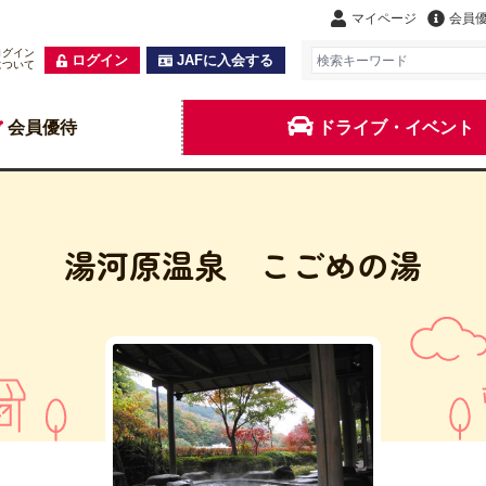
マイページ
会員
ログイン
ログイン
JAFに入会する
について
会員優待
ドライブ・イベント
湯河原温泉 こごめの湯