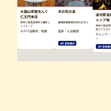
大雄山茶屋天んぐ
木の花の湯
湯河原温
仁王門本店
ャンプ場
神奈川県南足柄市大雄町１
静岡県御殿場市深沢2839-1
神奈川県足柄
１２５ー２
宮上773-151
みやげ品販売、和食
温泉・入浴施設
キャンプ・
ー
JAF 会員優待
JAF 会員優