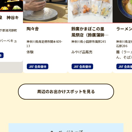
泉 神谷キ
陶々舎
鈴廣かまぼこの里
ラーメ
下郡湯河原町
風祭店（鈴廣蒲鉾本
バーベキュ
店／鈴なり市場）
神奈川県南足柄市関本609-
神奈川県小田原市風祭245
神奈川県足
13
石原286
体験
みやげ品販売
麺（ラー
待
ん、そば
販売
JAF 会員優待
JAF 会員優待
JAF 会員
周辺のお出かけスポットを見る
ページトップ