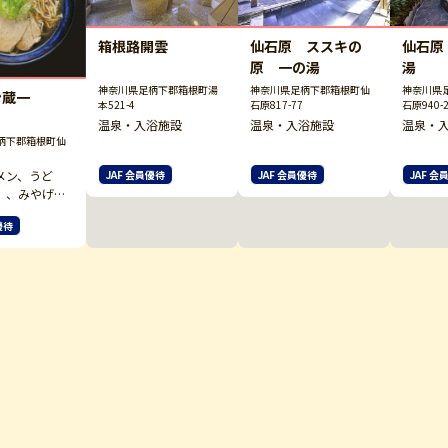
箱根路開雲
仙石原 ススキの
仙石原
原 一の湯
湯
神奈川県足柄下郡箱根町湯
神奈川県足柄下郡箱根町仙
神奈川県
ン蔵一
本521-4
石原817-77
石原940-
温泉・入浴施設
温泉・入浴施設
温泉・
柄下郡箱根町仙
メン、うど
JAF 会員優待
JAF 会員優待
JAF 会
）、みやげ品
優待