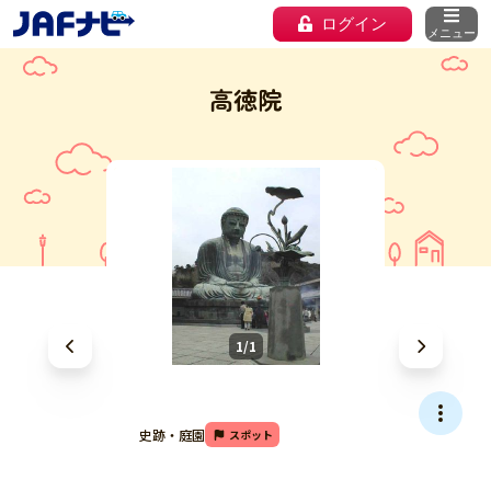
ログイン
メニュー
高徳院
1/1
史跡・庭園
スポット