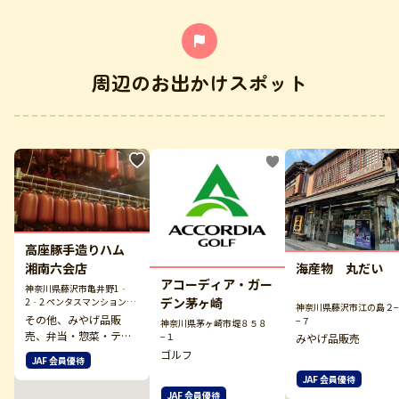
周辺のお出かけスポット
高座豚手造りハム
海産物 丸だい
湘南六会店
アコーディア・ガー
神奈川県藤沢市亀井野1‐
デン茅ヶ崎
2‐2 ペンタスマンション1
神奈川県藤沢市江の島２
階
その他、みやげ品販
−７
神奈川県茅ヶ崎市堤８５８
売、弁当・惣菜・テイ
−１
みやげ品販売
クアウト
ゴルフ
JAF 会員優待
JAF 会員優待
JAF 会員優待