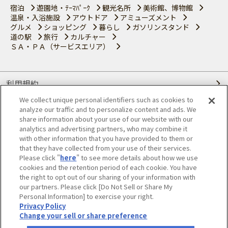
宿泊
遊園地・ﾃｰﾏﾊﾟｰｸ
観光名所
美術館、博物館
温泉・入浴施設
アウトドア
アミューズメント
グルメ
ショッピング
暮らし
ガソリンスタンド
道の駅
旅行
カルチャー
ＳＡ・ＰＡ（サービスエリア）
利用規約
We collect unique personal identifiers such as cookies to
個人情報の取り扱いについて
analyze our traffic and to personalize content and ads. We
share information about your use of our website with our
会員優待サービスの提携をご検討の方へ
analytics and advertising partners, who may combine it
with other information that you have provided to them or
that they have collected from your use of their services.
JAFホームページ
Please click "
here
" to see more details about how we use
cookies and the retention period of each cookie. You have
© JAPAN AUTOMOBILE FEDERATION. All rights reserved.
the right to opt out of our sharing of your information with
our partners. Please click [Do Not Sell or Share My
Personal Information] to exercise your right.
Privacy Policy
Change your sell or share preference