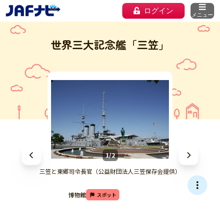
ログイン
メニュー
世界三大記念艦「三笠」
1/2
三笠と東郷司令長官（公益財団法人三笠保存会提供）
博物館
スポット