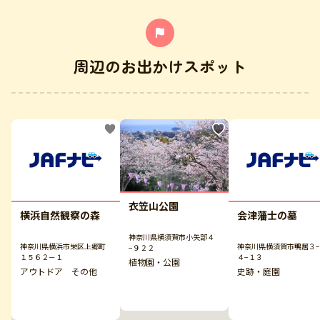
周辺のお出かけスポット
衣笠山公園
横浜自然観察の森
会津藩士の墓
神奈川県横須賀市小矢部４
神奈川県横浜市栄区上郷町
神奈川県横須賀市鴨居３
−９２２
１５６２－１
４−１３
植物園・公園
アウトドア その他
史跡・庭園