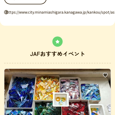
https://www.city.minamiashigara.kanagawa.jp/kankou/spot/a
JAFおすすめイベント