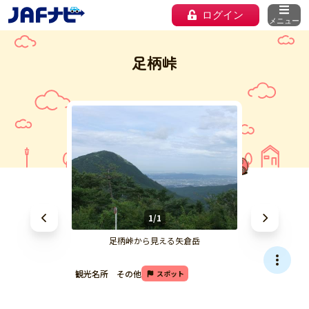
ログイン
メニュー
足柄峠
1/1
足柄峠から見える矢倉岳
観光名所 その他
スポット