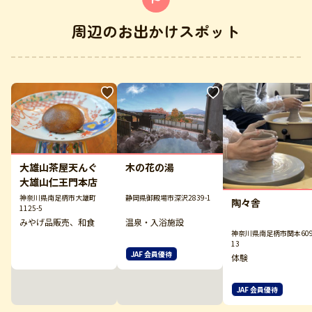
周辺のお出かけスポット
大雄山茶屋天んぐ
木の花の湯
大雄山仁王門本店
神奈川県南足柄市大雄町
静岡県御殿場市深沢2839-1
陶々舎
1125-5
みやげ品販売、和食
温泉・入浴施設
神奈川県南足柄市関本609
13
JAF 会員優待
体験
JAF 会員優待