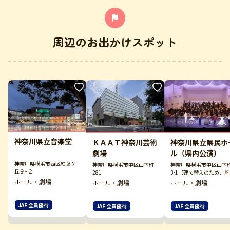
周辺のお出かけスポット
神奈川県立音楽堂
神奈川県立県民ホ
ＫＡＡＴ神奈川芸術
ル（県内公演）
劇場
神奈川県横浜市西区紅葉ケ
神奈川県横浜市中区山下
神奈川県横浜市中区山下町
丘９−２
3-1【建て替えのため、
281
内には入れません】
ホール・劇場
ホール・劇場
ホール・劇場
JAF 会員優待
JAF 会員優待
JAF 会員優待