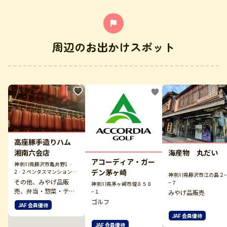
周辺のお出かけスポット
高座豚手造りハム
海産物 丸だい
湘南六会店
アコーディア・ガー
神奈川県藤沢市亀井野1‐
デン茅ヶ崎
2‐2 ペンタスマンション1
神奈川県藤沢市江の島２
階
その他、みやげ品販
−７
神奈川県茅ヶ崎市堤８５８
売、弁当・惣菜・テイ
−１
みやげ品販売
クアウト
ゴルフ
JAF 会員優待
JAF 会員優待
JAF 会員優待