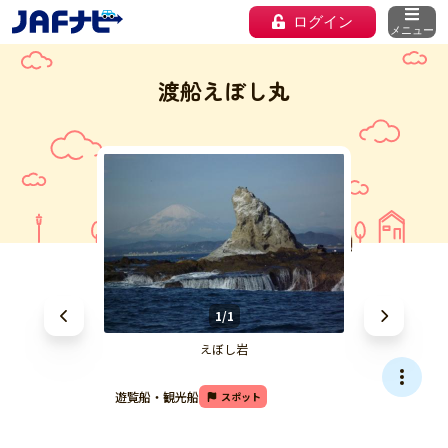
ログイン
メニュー
渡船えぼし丸
1/1
えぼし岩
遊覧船・観光船
スポット