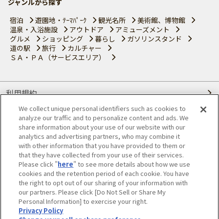
ジャンルから探す
宿泊
遊園地・ﾃｰﾏﾊﾟｰｸ
観光名所
美術館、博物館
温泉・入浴施設
アウトドア
アミューズメント
グルメ
ショッピング
暮らし
ガソリンスタンド
道の駅
旅行
カルチャー
ＳＡ・ＰＡ（サービスエリア）
利用規約
We collect unique personal identifiers such as cookies to
個人情報の取り扱いについて
analyze our traffic and to personalize content and ads. We
share information about your use of our website with our
会員優待サービスの提携をご検討の方へ
analytics and advertising partners, who may combine it
with other information that you have provided to them or
that they have collected from your use of their services.
JAFホームページ
Please click "
here
" to see more details about how we use
cookies and the retention period of each cookie. You have
© JAPAN AUTOMOBILE FEDERATION. All rights reserved.
the right to opt out of our sharing of your information with
our partners. Please click [Do Not Sell or Share My
Personal Information] to exercise your right.
Privacy Policy