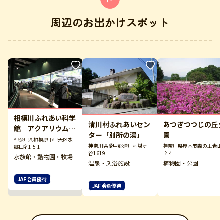
周辺のお出かけスポット
相模川ふれあい科学
清川村ふれあいセン
あつぎつつじの丘
館 アクアリウムさ
ター「別所の湯」
園
がみはら
神奈川県相模原市中央区水
神奈川県愛甲郡清川村煤ヶ
神奈川県厚木市森の里青
郷田名1-5-1
谷1619
２４
水族館・動物園・牧場
温泉・入浴施設
植物園・公園
JAF 会員優待
JAF 会員優待