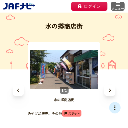
ログイン
メニュー
水の郷商店街
1/1
水の郷商店街
みやげ品販売、その他
スポット