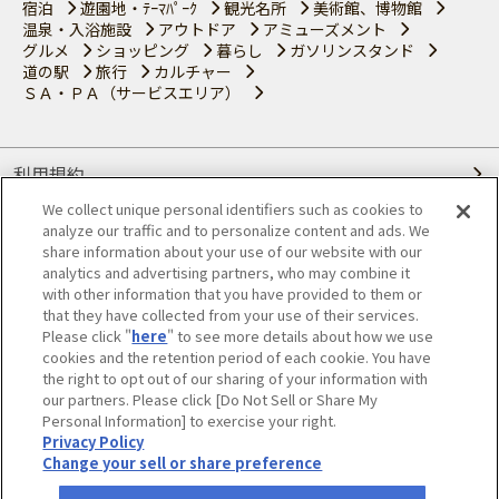
宿泊
遊園地・ﾃｰﾏﾊﾟｰｸ
観光名所
美術館、博物館
温泉・入浴施設
アウトドア
アミューズメント
グルメ
ショッピング
暮らし
ガソリンスタンド
道の駅
旅行
カルチャー
ＳＡ・ＰＡ（サービスエリア）
利用規約
We collect unique personal identifiers such as cookies to
個人情報の取り扱いについて
analyze our traffic and to personalize content and ads. We
share information about your use of our website with our
会員優待サービスの提携をご検討の方へ
analytics and advertising partners, who may combine it
with other information that you have provided to them or
that they have collected from your use of their services.
JAFホームページ
Please click "
here
" to see more details about how we use
cookies and the retention period of each cookie. You have
© JAPAN AUTOMOBILE FEDERATION. All rights reserved.
the right to opt out of our sharing of your information with
our partners. Please click [Do Not Sell or Share My
Personal Information] to exercise your right.
Privacy Policy
Change your sell or share preference