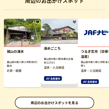
周辺のお出かけスポット
湯めごこち
城山の湧水
つるぎ恋月（日帰
温泉）
富山県中新川郡舟橋村古海
富山県中新川郡上市町柿沢2
富山県中新川郡上市町湯
老江256-1
番地
野１
温泉・入浴施設
史跡・庭園
温泉・入浴施設
JAF 会員優待
JAF 会員優待
周辺のお出かけスポットを見る