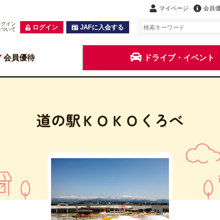
マイページ
会員
ログイン
ログイン
JAFに入会する
について
会員優待
ドライブ・イベント
道の駅ＫＯＫＯくろべ