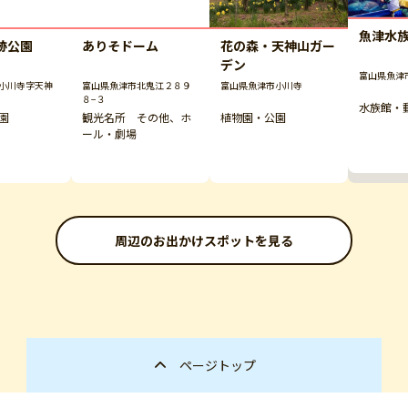
魚津水
跡公園
ありそドーム
花の森・天神山ガー
デン
富山県魚津市
小川寺字天神
富山県魚津市北鬼江２８９
富山県魚津市小川寺
８−３
水族館・
園
観光名所 その他、ホ
植物園・公園
ール・劇場
周辺のお出かけスポットを見る
ページトップ