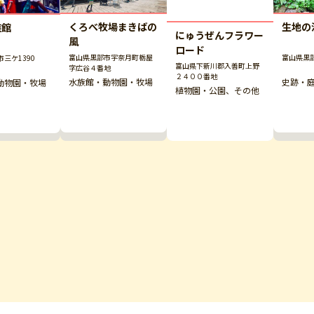
くろべ牧場まきばの
生地の
族館
にゅうぜんフラワー
風
ロード
富山県黒部市宇奈月町栃屋
富山県黒
三ケ1390
富山県下新川郡入善町上野
字広谷４番地
２４００番地
水族館・動物園・牧場
史跡・
動物園・牧場
植物園・公園、その他