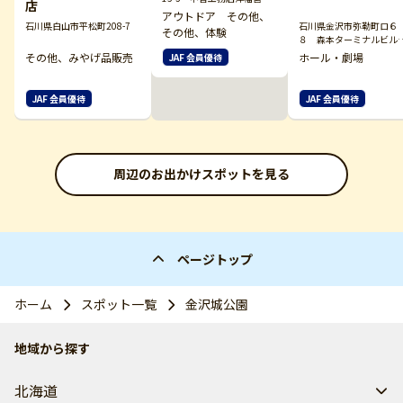
店
所敷地内
アウトドア その他、
石川県白山市平松町208-7
石川県金沢市弥勒町ロ６
その他、体験
８ 森本ターミナルビ
ファミレ１F
その他、みやげ品販売
ホール・劇場
JAF 会員優待
JAF 会員優待
JAF 会員優待
周辺のお出かけスポットを見る
ページトップ
ホーム
スポット一覧
金沢城公園
地域から探す
北海道