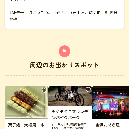
JAFデー「海にいこう地引網！」（石川県かほく市：8月9日
開催）
周辺のお出かけスポット
もくぞうこマウンテ
ンバイクパーク
石川県河北郡津幡町谷内ヱ
菓子処 大松庵 本
金沢おぐら座
15-3 中善工務店津幡営業