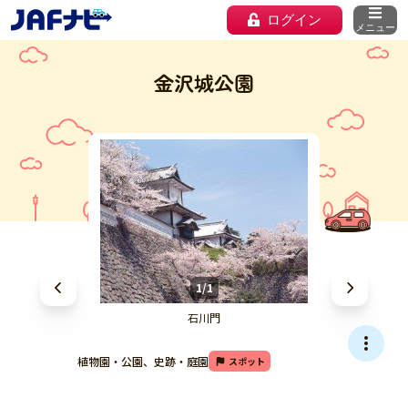
ログイン
メニュー
金沢城公園
1/1
石川門
植物園・公園、史跡・庭園
スポット