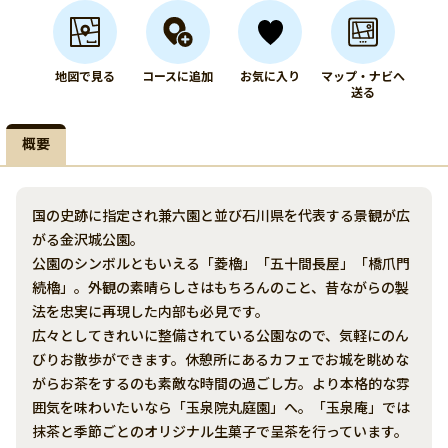
地図で見る
コースに追加
お気に入り
マップ・ナビへ
送る
概要
国の史跡に指定され兼六園と並び石川県を代表する景観が広
がる金沢城公園。
公園のシンボルともいえる「菱櫓」「五十間長屋」「橋爪門
続櫓」。外観の素晴らしさはもちろんのこと、昔ながらの製
法を忠実に再現した内部も必見です。
広々としてきれいに整備されている公園なので、気軽にのん
びりお散歩ができます。休憩所にあるカフェでお城を眺めな
がらお茶をするのも素敵な時間の過ごし方。より本格的な雰
囲気を味わいたいなら「玉泉院丸庭園」へ。「玉泉庵」では
抹茶と季節ごとのオリジナル生菓子で呈茶を行っています。