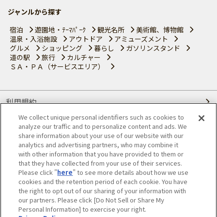
ジャンルから探す
宿泊
遊園地・ﾃｰﾏﾊﾟｰｸ
観光名所
美術館、博物館
温泉・入浴施設
アウトドア
アミューズメント
グルメ
ショッピング
暮らし
ガソリンスタンド
道の駅
旅行
カルチャー
ＳＡ・ＰＡ（サービスエリア）
利用規約
We collect unique personal identifiers such as cookies to
個人情報の取り扱いについて
analyze our traffic and to personalize content and ads. We
share information about your use of our website with our
会員優待サービスの提携をご検討の方へ
analytics and advertising partners, who may combine it
with other information that you have provided to them or
that they have collected from your use of their services.
JAFホームページ
Please click "
here
" to see more details about how we use
cookies and the retention period of each cookie. You have
© JAPAN AUTOMOBILE FEDERATION. All rights reserved.
the right to opt out of our sharing of your information with
our partners. Please click [Do Not Sell or Share My
Personal Information] to exercise your right.