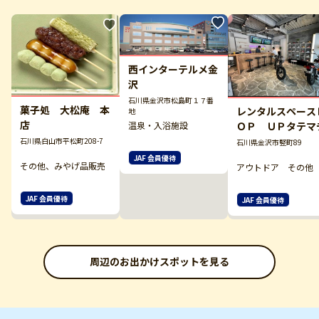
西インターテルメ金
沢
石川県金沢市松島町１７番
菓子処 大松庵 本
レンタルスペース
地
店
温泉・入浴施設
ＯＰ ＵＰタテマ
石川県白山市平松町208-7
石川県金沢市竪町89
JAF 会員優待
その他、みやげ品販売
アウトドア その他
JAF 会員優待
JAF 会員優待
周辺のお出かけスポットを見る