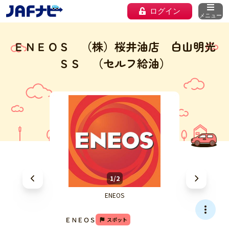
ログイン
メニュー
ＥＮＥＯＳ （株）桜井油店 白山明光
ＳＳ （セルフ給油）
1/2
ENEOS
ＥＮＥＯＳ
スポット