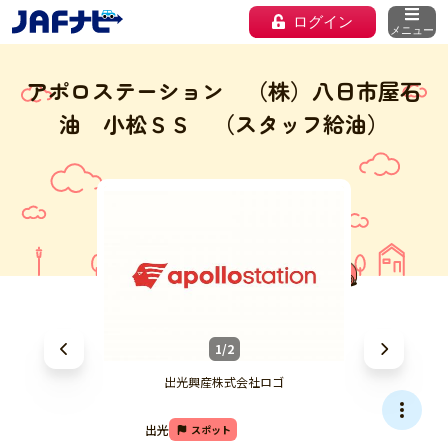
ログイン
メニュー
アポロステーション （株）八日市屋石
油 小松ＳＳ （スタッフ給油）
1/2
出光興産株式会社ロゴ
出光
スポット