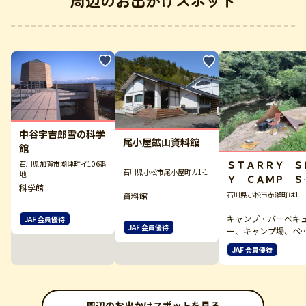
周辺のお出かけスポット
中谷宇吉郎雪の科学
尾小屋鉱山資料館
館
ＳＴＡＲＲＹ Ｓ
石川県加賀市潮津町イ106番
石川県小松市尾小屋町カ1-1
地
Ｙ ＣＡＭＰ Ｓ
科学館
ＴＥ
石川県小松市赤瀬町は1
資料館
キャンプ・バーベキ
JAF 会員優待
JAF 会員優待
ー、キャンプ場、ペ
トと泊まれる宿
JAF 会員優待
周辺のお出かけスポットを見る