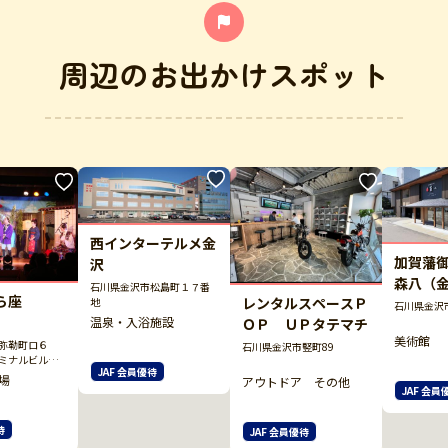
周辺のお出かけスポット
西インターテルメ金
加賀藩
沢
森八（
石川県金沢市松島町１７番
ら座
レンタルスペースＰ
美術館
地
石川県金沢市
温泉・入浴施設
ＯＰ ＵＰタテマチ
美術館
弥勒町ロ６
石川県金沢市竪町89
ーミナルビル
JAF 会員優待
場
アウトドア その他
JAF 会員
待
JAF 会員優待