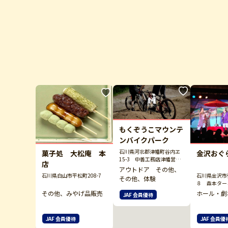
もくぞうこマウンテ
ンバイクパーク
石川県河北郡津幡町谷内ヱ
菓子処 大松庵 本
金沢おぐ
15-3 中善工務店津幡営業
店
所敷地内
アウトドア その他、
石川県白山市平松町208-7
石川県金沢市
その他、体験
８ 森本タ
ファミレ１F
その他、みやげ品販売
ホール・劇
JAF 会員優待
JAF 会員優待
JAF 会員優