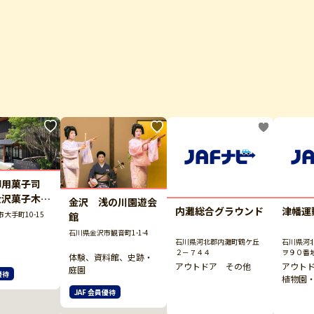
御用菓子司
金沢菓子木型
金沢 浅の川園遊会
内灘総合グラウンド
津幡運
）
大手町10-15
館
石川県金沢市観音町1-1-4
石川県河北郡内灘町鶴ケ丘
石川県河
２－７４４
ヲ９０番
体験、資料館、史跡・
アウトドア その他
アウト
庭園
優待
植物園
JAF 会員優待