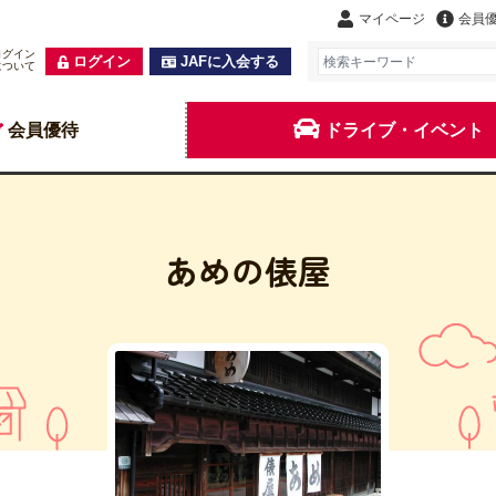
マイページ
会員
ログイン
ログイン
JAFに入会する
について
会員優待
ドライブ・イベント
あめの俵屋