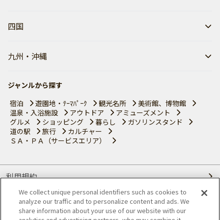
四国
九州・沖縄
ジャンルから探す
宿泊
遊園地・ﾃｰﾏﾊﾟｰｸ
観光名所
美術館、博物館
温泉・入浴施設
アウトドア
アミューズメント
グルメ
ショッピング
暮らし
ガソリンスタンド
道の駅
旅行
カルチャー
ＳＡ・ＰＡ（サービスエリア）
利用規約
We collect unique personal identifiers such as cookies to
個人情報の取り扱いについて
analyze our traffic and to personalize content and ads. We
share information about your use of our website with our
analytics and advertising partners, who may combine it