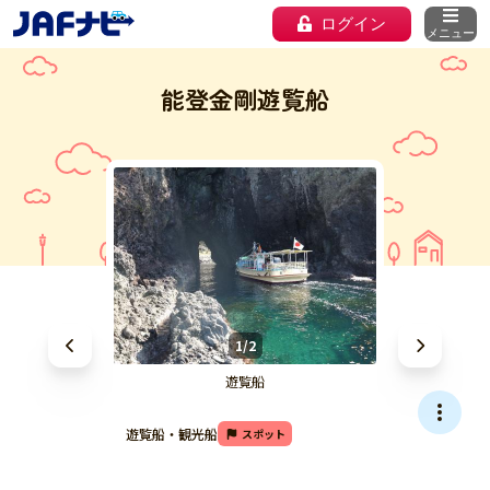
ログイン
メニュー
能登金剛遊覧船
1/2
遊覧船
遊覧船・観光船
スポット