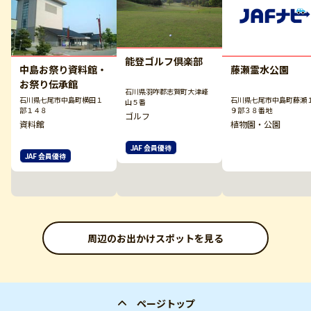
能登ゴルフ倶楽部
中島お祭り資料館・
藤瀬霊水公園
お祭り伝承館
石川県羽咋郡志賀町大津峰
石川県七尾市中島町横田１
石川県七尾市中島町藤瀬
山５番
部１４８
９部３８番地
ゴルフ
資料館
植物園・公園
JAF 会員優待
JAF 会員優待
周辺のお出かけスポットを見る
ページトップ