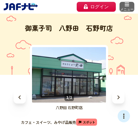
ログイン
メニュー
御菓子司 八野田 石野町店
1/1
八野田 石野町店
カフェ・スイーツ、みやげ品販売
スポット