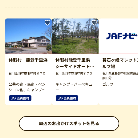
休暇村 能登千里浜
休暇村能登千里浜
碁石ヶ峰マレット
シーサイドオートキ
ルフ場
ャンプ場
石川県羽咋市羽咋町オ７０
石川県羽咋市羽咋町オ７０
石川県鹿島郡中能登町高
原山分
公共の宿・民宿・ペン
キャンプ・バーベキュ
ゴルフ
ション他、キャンプ・
ー
バーベキュー
JAF 会員優待
JAF 会員優待
周辺のお出かけスポットを見る