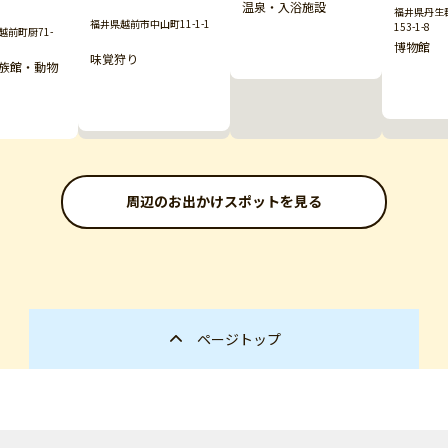
温泉・入浴施設
福井県丹生
福井県越前市中山町11-1-1
153-1-8
前町厨71-
博物館
味覚狩り
族館・動物
周辺のお出かけスポットを見る
ページトップ