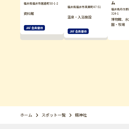
ム
福井県福井市居倉町50-1-2
福井県福井市真栗町47-51
福井県丹生郡越
資料館
324-1
温泉・入浴施設
博物館、水
園・牧場
JAF 会員優待
JAF 会員優待
ホーム
スポット一覧
剱神社