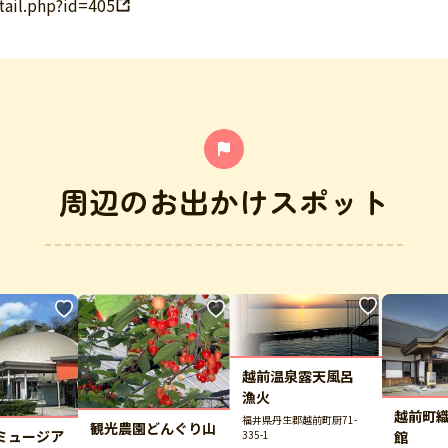
tail.php?id=405
周辺のお出かけスポット
越前温泉露天風呂
漁火
越前町
福井県丹生郡越前町厨71-
観光農園どんぐり山
ミュージア
館
335-1