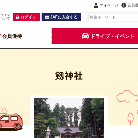
マイページ
会員
ログイン
ログイン
JAFに入会する
について
会員優待
ドライブ・イベント
剱神社