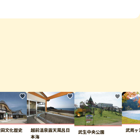
織田文化歴史
越前温泉露天風呂日
武周ヶ
武生中央公園
本海