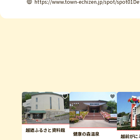
https://www.town-echizen.jp/spot/spot01De
越廼ふるさと資料館
健康の森温泉
越前がに