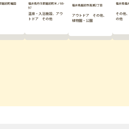
郡越前町織田
福井県丹生郡越前町米ノ66-
福井県福
福井県越前市高瀬2丁目
97
温泉・入浴施設、アウ
その他
アウトドア その他、
トドア その他
の他
植物園・公園