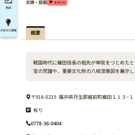
史跡・庭園
スポット
地図
お役立ち
情報
概要
戦国時代に織田信長の祖先が神官をつとめたと
宝の梵鐘や、重要文化財の八相涅槃図を展示し
〒916-0215
福井県丹生郡越前町織田１１３−１
有り
0778-36-0404