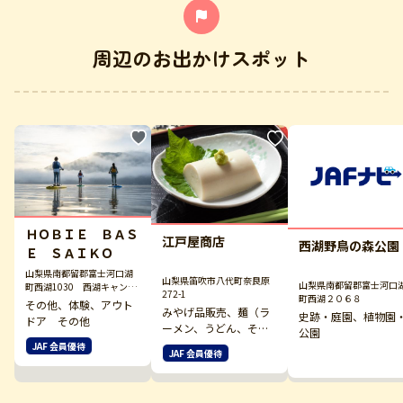
周辺のお出かけスポット
ＨＯＢＩＥ ＢＡＳ
江戸屋商店
西湖野鳥の森公園
Ｅ ＳＡＩＫＯ
山梨県南都留郡富士河口湖
山梨県笛吹市八代町奈良原
山梨県南都留郡富士河口
町西湖1030 西湖キャンプ
272-1
町西湖２０６８
ビレッジGNOME内 HOBIE
その他、体験、アウト
みやげ品販売、麺（ラ
ベース
史跡・庭園、植物園
ドア その他
ーメン、うどん、そ
公園
ば）
JAF 会員優待
JAF 会員優待