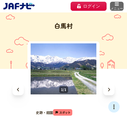
ログイン
メニュー
白馬村
1/1
史跡・庭園
スポット