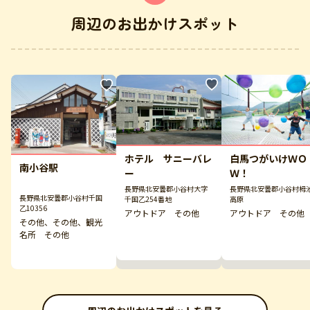
周辺のお出かけスポット
ホテル サニーバレ
白馬つがいけＷＯ
南小谷駅
ー
Ｗ！
長野県北安曇郡小谷村大字
長野県北安曇郡小谷村栂
長野県北安曇郡小谷村千国
千国乙254番地
高原
乙10356
アウトドア その他
アウトドア その他
その他、その他、観光
名所 その他