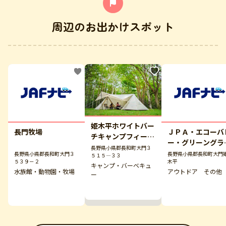
周辺のお出かけスポット
姫木平ホワイトバー
長門牧場
ＪＰＡ・エコーバ
チキャンプフィール
ー・グリーングラ
ド
長野県小県郡長和町大門３
ス・パラグライダ
長野県小県郡長和町大門３
長野県小県郡長和町大門
５１５―３３
５３９－２
木平
スクール
キャンプ・バーベキュ
水族館・動物園・牧場
アウトドア その他
ー