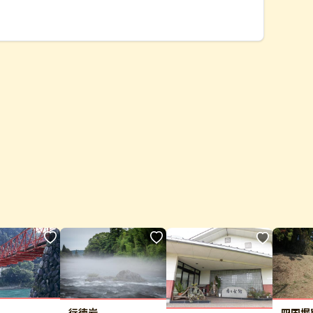
四国堀
行徳岩