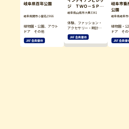
岐阜県百年公園
岐阜市畜
ジ ＴＷＯ－ＳＰＩ
公園
ＲＩＴＳ
岐阜県山県市大桑3341
岐阜県関市小屋名1966
岐阜県岐阜市椿
体験、ファッション・
植物園・公園、アウト
植物園・公
アクセサリー・時計・
ドア その他
ドア その
雑貨
JAF 会員優待
JAF 会員優待
JAF 会員優