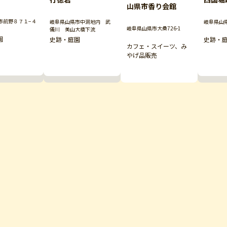
山県市香り会館
市前野８７１−４
岐阜県山
岐阜県山県市中洞地内 武
岐阜県山県市大桑726-1
儀川 美山大橋下流
園
史跡・
史跡・庭園
カフェ・スイーツ、み
やげ品販売