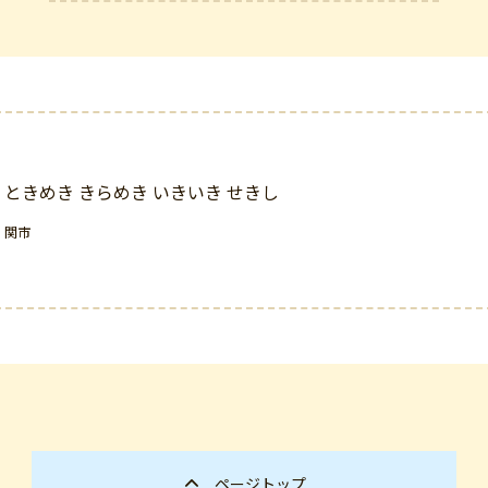
ときめき きらめき いきいき せきし
関市
ページトップ