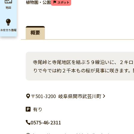
植物園・公園
スポット
地図
お役立ち
情報
概要
寺尾峠と寺尾地区を結ぶ５９線沿いに、２キロ
りで今では約２千本もの桜が見事に咲きます。
〒501-3200
岐阜県関市武芸川町
有り
0575-46-2311