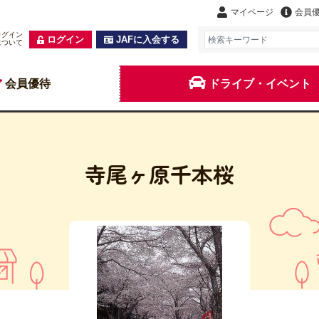
マイページ
会員
ログイン
ログイン
JAFに入会する
について
会員優待
ドライブ・イベント
寺尾ヶ原千本桜