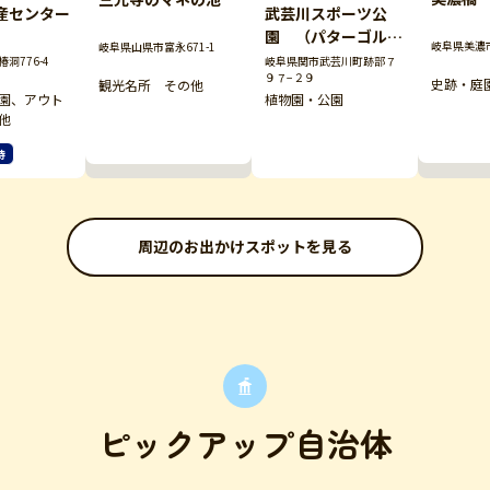
産センター
武芸川スポーツ公
園 （パターゴルフ
岐阜県美濃
岐阜県山県市富永671-1
場）
洞776-4
岐阜県関市武芸川町跡部７
９７−２９
史跡・庭
観光名所 その他
園、アウト
植物園・公園
他
待
周辺のお出かけスポットを見る
ピックアップ自治体