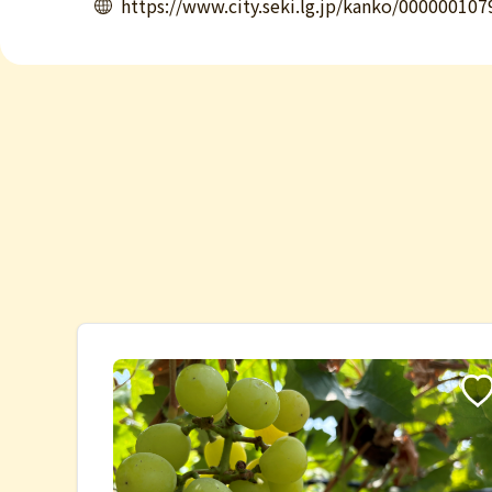
https://www.city.seki.lg.jp/kanko/000000107