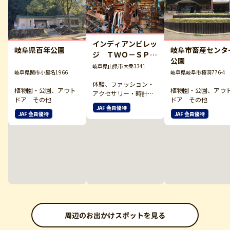
インディアンビレッ
岐阜県百年公園
岐阜市畜産センタ
ジ ＴＷＯ－ＳＰＩ
公園
ＲＩＴＳ
岐阜県山県市大桑3341
岐阜県関市小屋名1966
岐阜県岐阜市椿洞776-4
体験、ファッション・
植物園・公園、アウト
植物園・公園、アウ
アクセサリー・時計・
ドア その他
ドア その他
雑貨
JAF 会員優待
JAF 会員優待
JAF 会員優待
周辺のお出かけスポットを見る