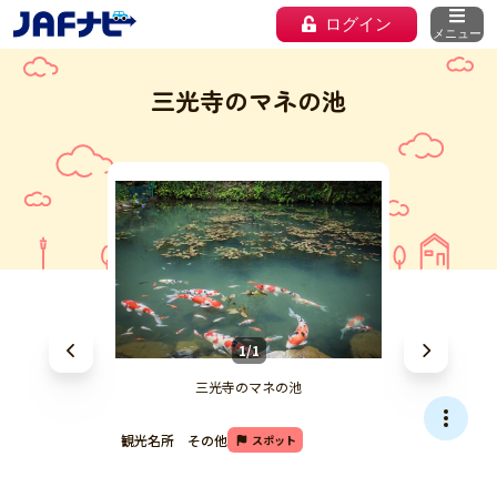
ログイン
メニュー
三光寺のマネの池
1/1
三光寺のマネの池
観光名所 その他
スポット