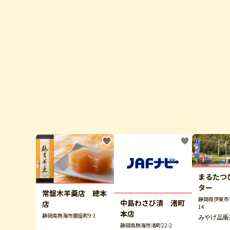
まるたつ
ター
常盤木羊羹店 總本
静岡県伊東市宇
中島わさび漬 渚町
店
14
本店
静岡県熱海市銀座町9-1
みやげ品販
静岡県熱海市渚町22-2