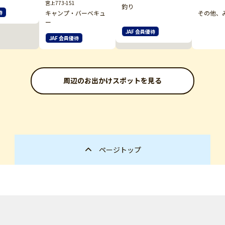
宮上773-151
釣り
キャンプ・バーベキュ
その他、
待
ー
JAF 会員優待
JAF 会員優待
周辺のお出かけスポットを見る
ページトップ