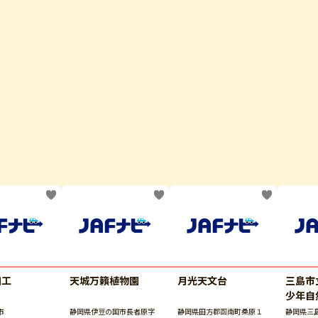
細工
天城万籟植物園
月光天文台
三島
少年自
ンプ場
市
静岡県伊豆の国市長者原字
静岡県田方郡函南町桑原１
静岡県三