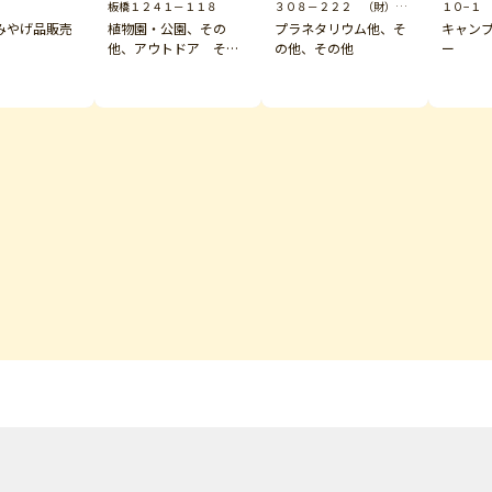
板橋１２４１－１１８
３０８－２２２ （財）国
１０−１
際文化交友会・月光天文台
みやげ品販売
植物園・公園、その
プラネタリウム他、そ
キャン
他、アウトドア その
の他、その他
ー
他