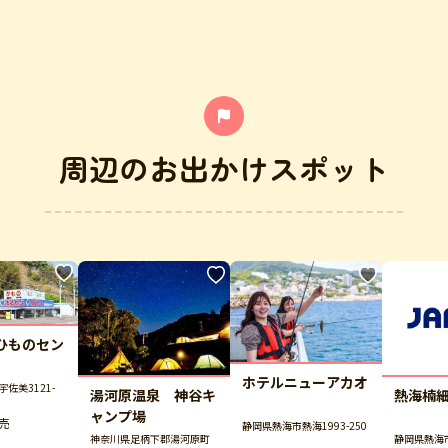
周辺のお出かけスポット
ひものセン
ホテルニューアカオ
佐美3121-
湯河原温泉 神谷キ
熱海楠
ャンプ場
売
静岡県熱海市熱海1993-250
神奈川県足柄下郡湯河原町
静岡県熱海