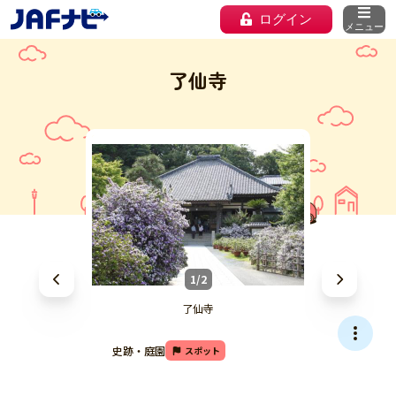
ログイン
メニュー
了仙寺
1/2
了仙寺
史跡・庭園
スポット