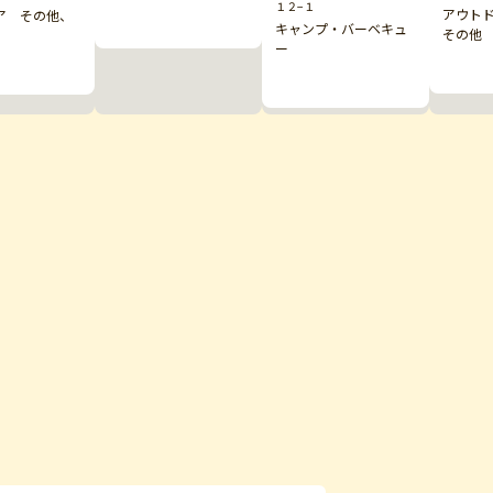
１２−１
アウト
ア その他、
キャンプ・バーベキュ
その他
ー