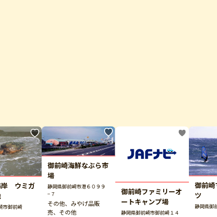
御前崎海鮮なぶら市
場
御前崎
海岸 ウミガ
静岡県御前崎市港６０９９
御前崎ファミリーオ
−７
ツ
地
ートキャンプ場
その他、みやげ品販
静岡県御
崎市御前崎
売、その他
静岡県御前崎市御前崎１４