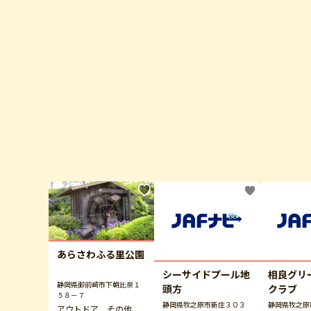
あらさわふる里公園
シーサイドプール地
相良グリ
静岡県御前崎市下朝比奈１
頭方
クラブ
５８－７
静岡県牧之原市新庄３０３
静岡県牧之原
アウトドア その他、