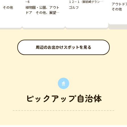
−６
１２－１（御前崎グランド
アウトド
ホテル内）
 その他
植物園・公園、アウト
ゴルフ
その他
ドア その他、展望
台・タワー
周辺のお出かけスポットを見る
ピックアップ自治体