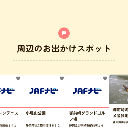
周辺のお出かけスポット
御前崎
ーンテニス
小堤山公園
御前崎グランドゴル
メ産卵
フ場
静岡県御前
市新庄１４１
静岡県牧之原市波津６３２
静岡県御前崎市御前崎１４