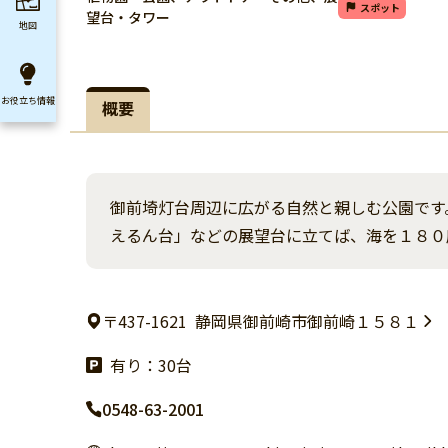
スポット
望台・タワー
地図
お役立ち
情報
概要
御前埼灯台周辺に広がる自然と親しむ公園です
えるん台」などの展望台に立てば、海を１８０
〒437-1621
静岡県御前崎市御前崎１５８１
有り：30台
0548-63-2001