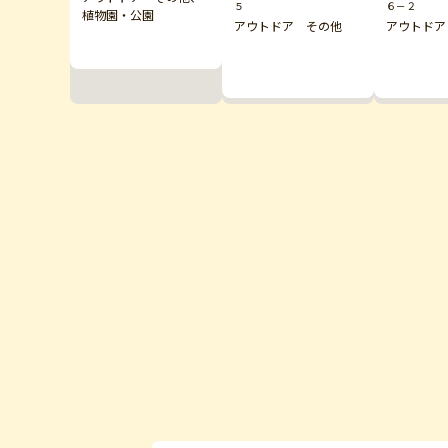
５
６－２
植物園・公園
アウトドア その他
アウトドア