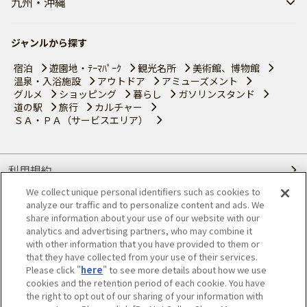
九州・沖縄
ジャンルから探す
宿泊
遊園地・ﾃｰﾏﾊﾟｰｸ
観光名所
美術館、博物館
温泉・入浴施設
アウトドア
アミューズメント
グルメ
ショッピング
暮らし
ガソリンスタンド
道の駅
旅行
カルチャー
ＳＡ・ＰＡ（サービスエリア）
利用規約
We collect unique personal identifiers such as cookies to
個人情報の取り扱いについて
analyze our traffic and to personalize content and ads. We
share information about your use of our website with our
会員優待サービスの提携をご検討の方へ
analytics and advertising partners, who may combine it
with other information that you have provided to them or
that they have collected from your use of their services.
JAFホームページ
Please click "
here
" to see more details about how we use
cookies and the retention period of each cookie. You have
© JAPAN AUTOMOBILE FEDERATION. All rights reserved.
the right to opt out of our sharing of your information with