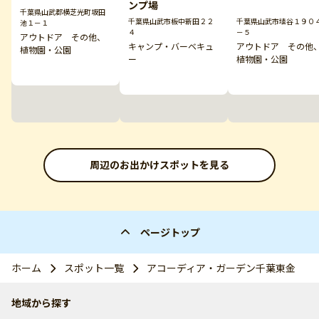
ンプ場
千葉県山武郡横芝光町坂田
千葉県山武市板中新田２２
千葉県山武市埴谷１９０
池１－１
４
－５
アウトドア その他、
キャンプ・バーベキュ
アウトドア その他
植物園・公園
ー
植物園・公園
周辺のお出かけスポットを見る
ページトップ
ホーム
スポット一覧
アコーディア・ガーデン千葉東金
地域から探す