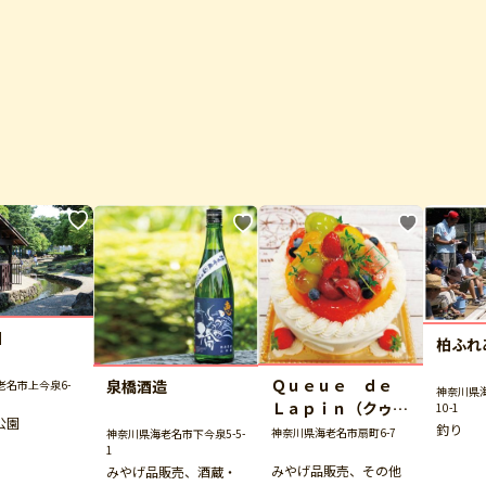
園
柏ふれ
Ｑｕｅｕｅ ｄｅ
泉橋酒造
老名市上今泉6-
神奈川県海
Ｌａｐｉｎ（クゥ・
10-1
公園
デ・ラパン）
釣り
神奈川県海老名市扇町6-7
神奈川県海老名市下今泉5-5-
1
みやげ品販売、その他
みやげ品販売、酒蔵・