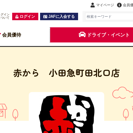
マイページ
会員
ログイン
ログイン
JAFに入会する
について
会員優待
ドライブ・イベント
赤から 小田急町田北口店