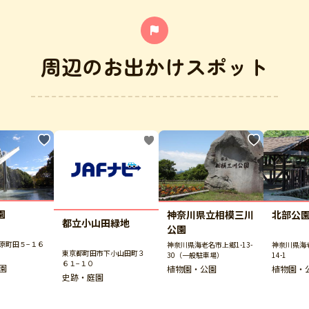
周辺のお出かけスポット
園
神奈川県立相模三川
北部公
都立小山田緑地
公園
原町田５−１６
神奈川県海老名市上郷1-13-
神奈川県海
東京都町田市下小山田町３
30（一般駐車場）
14-1
６１−１０
園
植物園・公園
植物園・
史跡・庭園