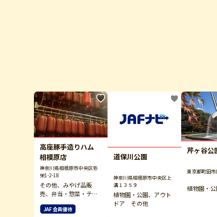
高座豚手造りハム
芹ヶ谷公
道保川公園
相模原店
神奈川県相模原市中央区弥
東京都町田市
栄1-2-18
神奈川県相模原市中央区上
その他、みやげ品販
溝１３５９
植物園・公
売、弁当・惣菜・テイ
植物園・公園、アウト
クアウト
ドア その他
JAF 会員優待