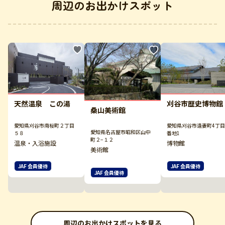
周辺のお出かけスポット
刈谷市歴史博物館
天然温泉 この湯
桑山美術館
愛知県刈谷市逢妻町4丁目
愛知県刈谷市南桜町２丁目
愛知県名古屋市昭和区山中
番地1
５８
町２−１２
博物館
温泉・入浴施設
美術館
JAF 会員優待
JAF 会員優待
JAF 会員優待
周辺のお出かけスポットを見る