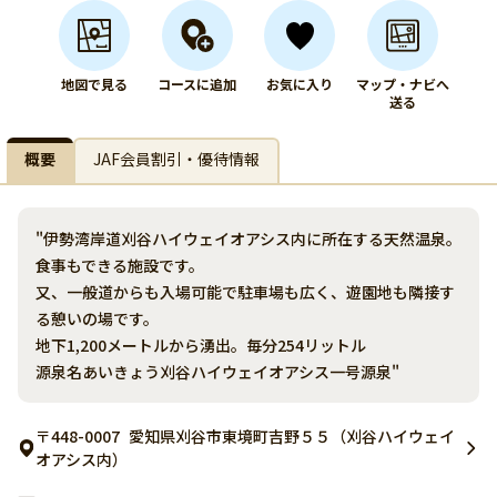
地図で見る
コースに追加
お気に入り
マップ・ナビへ
送る
概要
JAF会員割引・優待情報
"伊勢湾岸道刈谷ハイウェイオアシス内に所在する天然温泉。
食事もできる施設です。
又、一般道からも入場可能で駐車場も広く、遊園地も隣接す
る憩いの場です。
地下1,200メートルから湧出。毎分254リットル
源泉名あいきょう刈谷ハイウェイオアシス一号源泉"
〒448-0007
愛知県刈谷市東境町吉野５５（刈谷ハイウェイ
オアシス内）