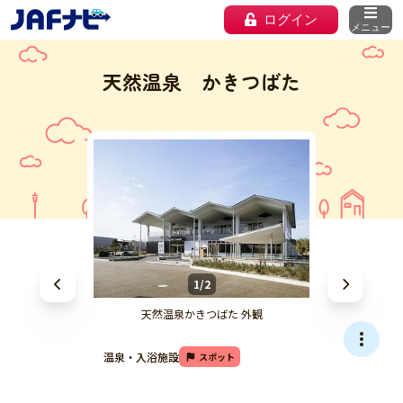
ログイン
メニュー
天然温泉 かきつばた
1/2
天然温泉かきつばた 外観
温泉・入浴施設
スポット