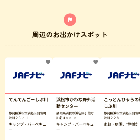
周辺のお出かけスポット
てんてんごーしぶ川
浜松市かわな野外活
こっとんひゃらの
動センター
しぶ川
静岡県浜松市浜名区引佐町
静岡県浜松市浜名区引佐町
静岡県浜松市浜名区引佐
渋川２３７−１
川名４５５−５
渋川２２８
キャンプ・バーベキュ
キャンプ・バーベキュ
史跡・庭園、博物館
ー
ー