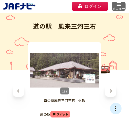
ログイン
メニュー
道の駅 鳳来三河三石
1/2
道の駅鳳来三河三石 外観
道の駅
スポット