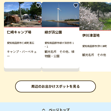
仁崎キャンプ場
緑が浜公園
伊川津湿地
愛知県田原市仁崎町黒石
愛知県田原市緑が浜四号１
愛知県田原市伊川津町
−１
キャンプ・バーベキュ
観光名所 その他、植
観光名所 その他
ー
物園・公園
周辺のお出かけスポットを見る
ページトップ