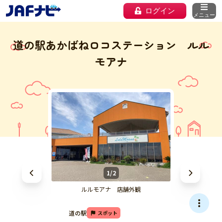
ログイン
メニュー
道の駅あかばねロコステーション ルル
モアナ
1/2
ルルモアナ 店舗外観
道の駅
スポット