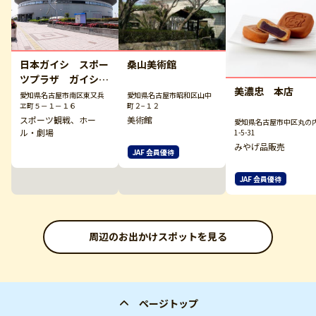
日本ガイシ スポー
桑山美術館
ツプラザ ガイシホ
美濃忠 本店
ール
愛知県名古屋市南区東又兵
愛知県名古屋市昭和区山中
ヱ町５－１－１６
町２−１２
スポーツ観戦、ホー
美術館
愛知県名古屋市中区丸の
ル・劇場
1-5-31
みやげ品販売
JAF 会員優待
JAF 会員優待
周辺のお出かけスポットを見る
ページトップ