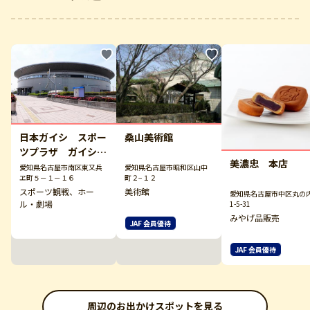
日本ガイシ スポー
桑山美術館
ツプラザ ガイシホ
美濃忠 本店
ール
愛知県名古屋市南区東又兵
愛知県名古屋市昭和区山中
ヱ町５－１－１６
町２−１２
スポーツ観戦、ホー
美術館
愛知県名古屋市中区丸の
ル・劇場
1-5-31
みやげ品販売
JAF 会員優待
JAF 会員優待
周辺のお出かけスポットを見る