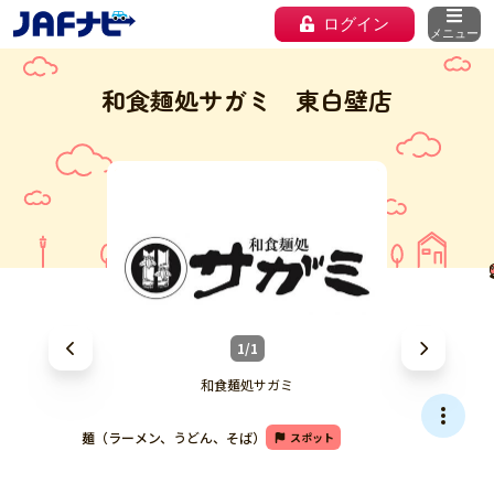
ログイン
メニュー
和食麺処サガミ 東白壁店
1/1
和食麺処サガミ
麺（ラーメン、うどん、そば）
スポット