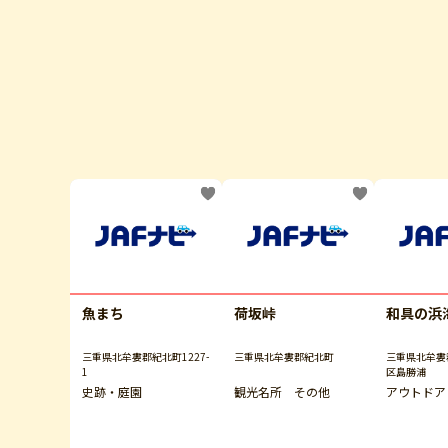
魚まち
荷坂峠
和具の浜
三重県北牟婁郡紀北町1227-
三重県北牟婁郡紀北町
三重県北牟婁
1
区島勝浦
史跡・庭園
観光名所 その他
アウトドア