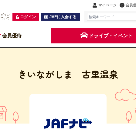
マイページ
会員
ログイン
ログイン
JAFに入会する
について
会員優待
ドライブ・イベント
きいながしま 古里温泉