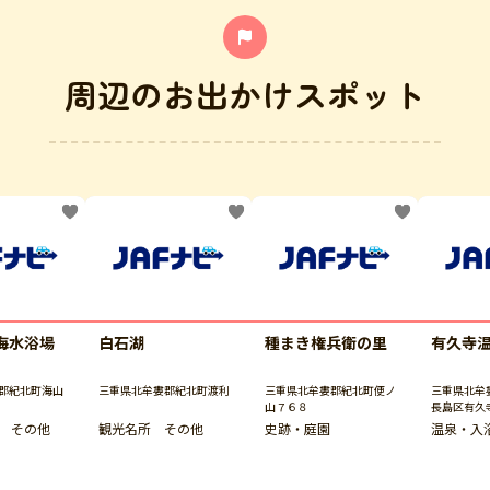
周辺のお出かけスポット
海水浴場
白石湖
種まき権兵衛の里
有久寺
郡紀北町海山
三重県北牟婁郡紀北町渡利
三重県北牟婁郡紀北町便ノ
三重県北牟
山７６８
長島区有久
 その他
観光名所 その他
史跡・庭園
温泉・入