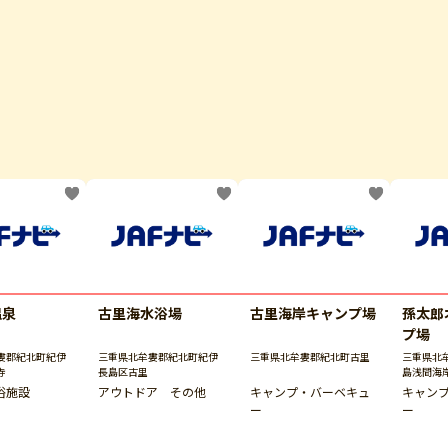
温泉
古里海水浴場
古里海岸キャンプ場
孫太郎
プ場
婁郡紀北町紀伊
三重県北牟婁郡紀北町紀伊
三重県北牟婁郡紀北町古里
三重県北
寺
長島区古里
島浅間海
浴施設
アウトドア その他
キャンプ・バーベキュ
キャン
ー
ー