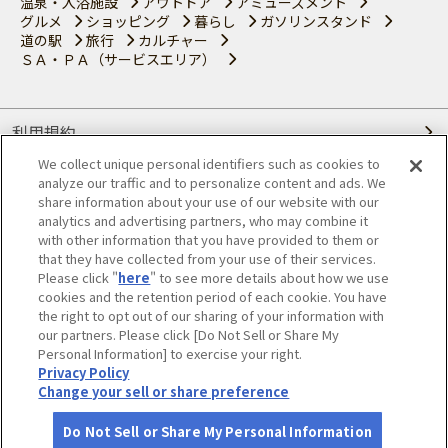
温泉・入浴施設
アウトドア
アミューズメント
グルメ
ショッピング
暮らし
ガソリンスタンド
道の駅
旅行
カルチャー
ＳＡ・ＰＡ（サービスエリア）
利用規約
We collect unique personal identifiers such as cookies to
個人情報の取り扱いについて
analyze our traffic and to personalize content and ads. We
share information about your use of our website with our
会員優待サービスの提携をご検討の方へ
analytics and advertising partners, who may combine it
with other information that you have provided to them or
that they have collected from your use of their services.
JAFホームページ
Please click "
here
" to see more details about how we use
cookies and the retention period of each cookie. You have
© JAPAN AUTOMOBILE FEDERATION. All rights reserved.
the right to opt out of our sharing of your information with
our partners. Please click [Do Not Sell or Share My
Personal Information] to exercise your right.
Privacy Policy
Change your sell or share preference
Do Not Sell or Share My Personal Information