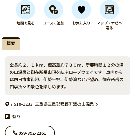
地図で見る
コースに追加
お気に入り
マップ・ナビへ
送る
概要
全長約２．１ｋｍ、標高差約７８０ｍ、所要時間１２分の湯
の山温泉と御在所岳山頂を結ぶロープウェイです。車内から
は四日市市街地、伊勢平野、伊勢湾などが望め、御在所岳の
四季折々の景色を楽しめます。
〒510-1233
三重県三重郡菰野町湯の山温泉
有り
059-392-2261