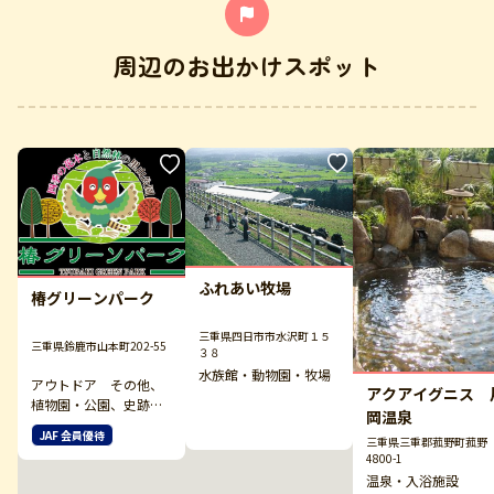
周辺のお出かけスポット
ふれあい牧場
椿グリーンパーク
三重県四日市市水沢町１５
三重県鈴鹿市山本町202-55
３８
水族館・動物園・牧場
アウトドア その他、
アクアイグニス 
植物園・公園、史跡・
岡温泉
庭園
JAF 会員優待
三重県三重郡菰野町菰野
4800-1
温泉・入浴施設