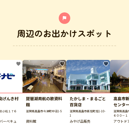
周辺のお出かけスポット
良げんき村
琵琶湖周航の歌資料
たかしま・まるごと
高島市
館
百貨店
センタ
北小松１７６
滋賀県高島市今津町中沼1-5
滋賀県高島市新旭町旭1-10-
滋賀県高島
1
６００－１
バーベキュ
資料館
みやげ品販売
アウトド