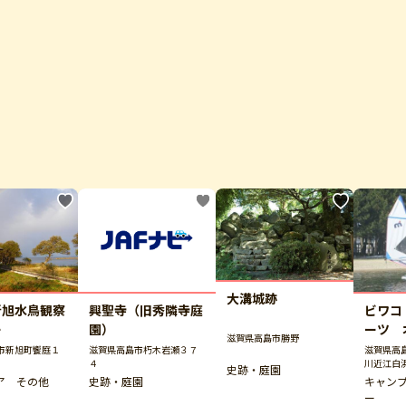
大溝城跡
ビワコ
新旭水鳥観察
興聖寺（旧秀隣寺庭
ーツ 
ー
園）
滋賀県高島市勝野
プ場
滋賀県高
市新旭町饗庭１
滋賀県高島市朽木岩瀬３７
川近江白
４
史跡・庭園
キャン
ア その他
史跡・庭園
ー