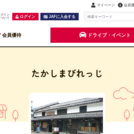
マイページ
会員
ログイン
ログイン
JAFに入会する
について
会員優待
ドライブ・イベント
たかしまびれっじ