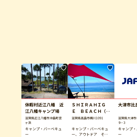
休暇村近江八幡 近
ＳＨＩＲＡＨＩＧ
大津市比
江八幡キャンプ場
Ｅ ＢＥＡＣＨ（白
ひげビーチ）
滋賀県近江八幡市沖島町宮
滋賀県高島市鵜川1091
滋賀県大津市
ヶ浜
９−３
キャンプ・バーベキュ
キャンプ・バーベキュ
キャンプ・
ー
ー、アウトドア その
ー