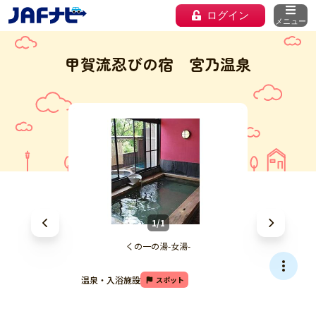
ログイン
メニュー
甲賀流忍びの宿 宮乃温泉
1/1
くの一の湯-女湯-
温泉・入浴施設
スポット