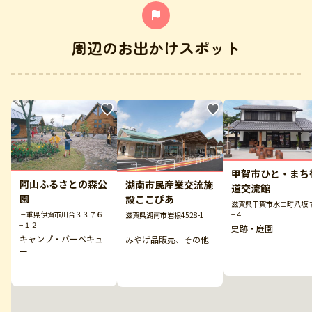
周辺のお出かけスポット
甲賀市ひと・まち
阿山ふるさとの森公
湖南市民産業交流施
道交流館
園
設ここぴあ
滋賀県甲賀市水口町八坂
−４
三重県伊賀市川合３３７６
滋賀県湖南市岩根4528-1
−１２
史跡・庭園
キャンプ・バーベキュ
みやげ品販売、その他
ー