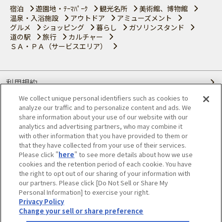
宿泊
遊園地・ﾃｰﾏﾊﾟｰｸ
観光名所
美術館、博物館
温泉・入浴施設
アウトドア
アミューズメント
グルメ
ショッピング
暮らし
ガソリンスタンド
道の駅
旅行
カルチャー
ＳＡ・ＰＡ（サービスエリア）
利用規約
We collect unique personal identifiers such as cookies to
個人情報の取り扱いについて
analyze our traffic and to personalize content and ads. We
share information about your use of our website with our
会員優待サービスの提携をご検討の方へ
analytics and advertising partners, who may combine it
with other information that you have provided to them or
that they have collected from your use of their services.
JAFホームページ
Please click "
here
" to see more details about how we use
cookies and the retention period of each cookie. You have
© JAPAN AUTOMOBILE FEDERATION. All rights reserved.
the right to opt out of our sharing of your information with
our partners. Please click [Do Not Sell or Share My
Personal Information] to exercise your right.
Privacy Policy
Change your sell or share preference