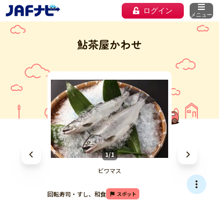
ログイン
メニュー
鮎茶屋かわせ
1/1
ビワマス
回転寿司・すし、和食
スポット