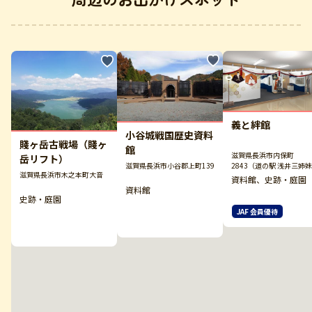
義と絆館
小谷城戦国歴史資料
賤ヶ岳古戦場（賤ヶ
館
滋賀県長浜市内保町
岳リフト）
2843（道の駅 浅井三姉
滋賀県長浜市小谷郡上町139
滋賀県長浜市木之本町大音
郷の西隣）
資料館、史跡・庭園
資料館
史跡・庭園
JAF 会員優待