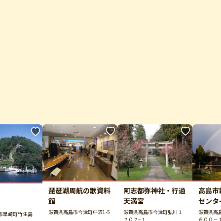
琵琶湖周航の歌資料
阿志都弥神社・行過
高島市
館
天満宮
センタ
滋賀県高島市今津町中沼1-5
滋賀県高島市今津町弘川１
滋賀県高
市早崎町竹生島
７０７−１
６００－