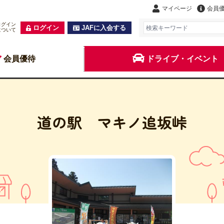
マイページ
会員
ログイン
ログイン
JAFに入会する
について
会員優待
ドライブ・イベント
道の駅 マキノ追坂峠