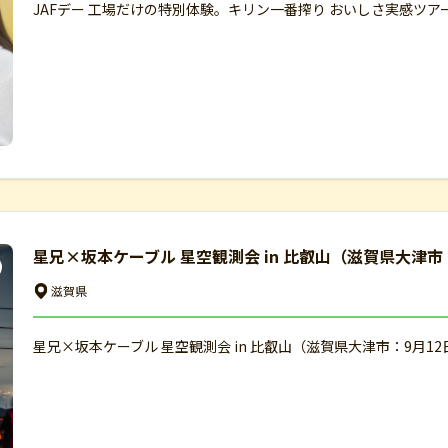
JAFデー 工場だけの特別体験。キリン一番搾り おいしさ実感ツア
星兄×坂本ケーブル 星空観測会 in 比叡山（滋賀県大津市
滋賀県
星兄×坂本ケーブル 星空観測会 in 比叡山（滋賀県大津市：9月1