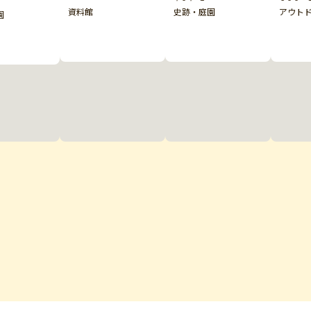
資料館
史跡・庭園
アウト
園