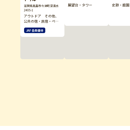
展望台・タワー
史跡・庭園
滋賀県高島市今津町深清水
2405-1
アウトドア その他、
公共の宿・民宿・ペン
ション他、キャンプ・
JAF 会員優待
バーベキュー