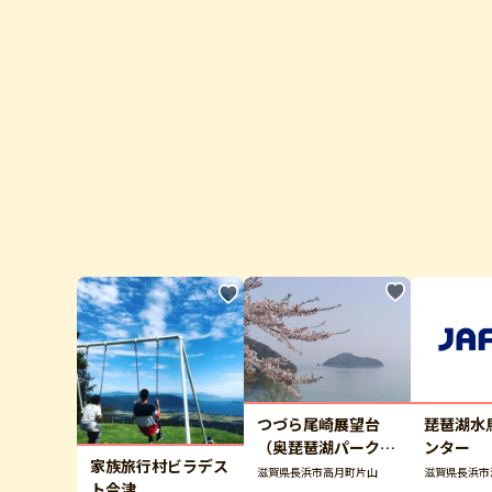
つづら尾崎展望台
琵琶湖水
（奥琵琶湖パークウ
ンター
家族旅行村ビラデス
ェイ）
滋賀県長浜市高月町片山
滋賀県長浜市
ト今津