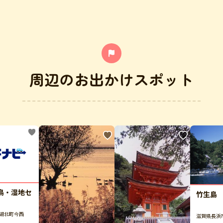
周辺のお出かけスポット
鳥・湿地セ
竹生島
湖北町今西
滋賀県長浜