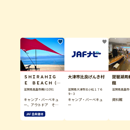
ＳＨＩＲＡＨＩＧ
大津市比良げんき村
琵琶湖周
Ｅ ＢＥＡＣＨ（白
館
ひげビーチ）
滋賀県高島市鵜川1091
滋賀県大津市北小松１７６
滋賀県高島市
９−３
キャンプ・バーベキュ
キャンプ・バーベキュ
資料館
ー、アウトドア その
ー
他
JAF 会員優待