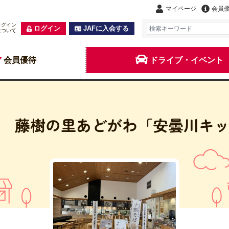
マイページ
会員
ログイン
ログイン
JAFに入会する
について
会員優待
ドライブ・イベント
 藤樹の里あどがわ「安曇川キ