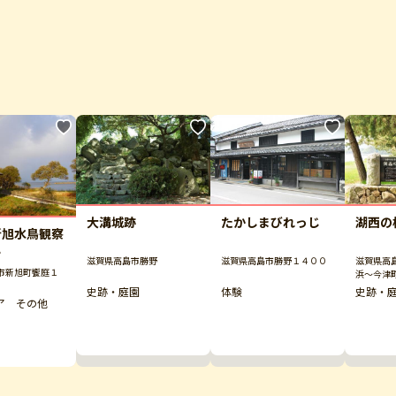
大溝城跡
湖西の
たかしまびれっじ
新旭水鳥観察
ー
滋賀県高島市勝野
滋賀県高
滋賀県高島市勝野１４００
市新旭町饗庭１
浜～今津
史跡・庭園
史跡・
体験
ア その他