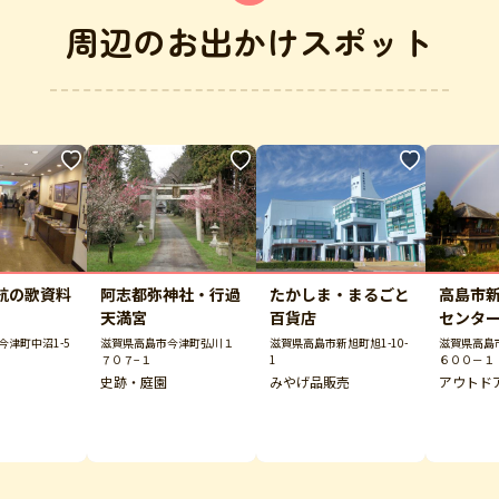
周辺のお出かけスポット
航の歌資料
阿志都弥神社・行過
たかしま・まるごと
高島市
天満宮
百貨店
センタ
今津町中沼1-5
滋賀県高島市今津町弘川１
滋賀県高島市新旭町旭1-10-
滋賀県高島
７０７−１
1
６００－１
史跡・庭園
みやげ品販売
アウトド