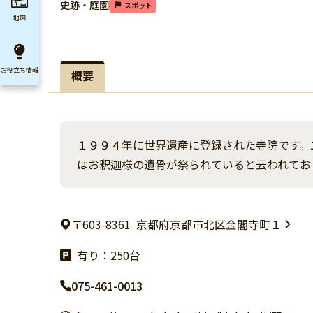
史跡・庭園
スポット
地図
お役立ち
情報
概要
１９９４年に世界遺産に登録された寺院です。
はお釈迦様の遺骨が祭られていると云われてお
〒603-8361
京都府京都市北区金閣寺町１
有り：250台
075-461-0013