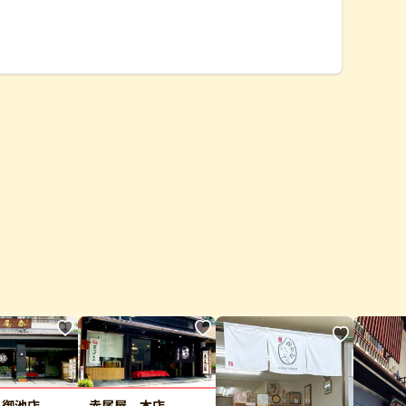
 御池店
赤尾屋 本店