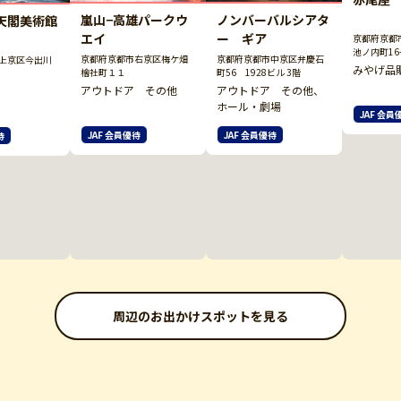
嵐山−高雄パークウ
ノンバーバルシアタ
天閣美術館
エイ
ー ギア
京都府京都
池ノ内町16-
京都府京都市右京区梅ケ畑
京都府京都市中京区弁慶石
上京区今出川
みやげ品
檜社町１１
町56 1928ビル 3階
アウトドア その他
アウトドア その他、
ホール・劇場
JAF 会員
JAF 会員優待
JAF 会員優待
待
周辺のお出かけスポットを見る