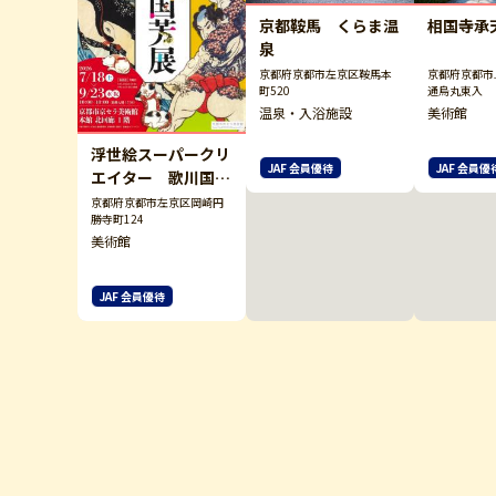
京都鞍馬 くらま温
相国寺承
泉
京都府京都市左京区鞍馬本
京都府京都市
町520
通烏丸東入
温泉・入浴施設
美術館
浮世絵スーパークリ
JAF 会員優待
JAF 会員優
エイター 歌川国芳
展（京都市京セラ美
京都府京都市左京区岡崎円
勝寺町124
術館）
美術館
JAF 会員優待