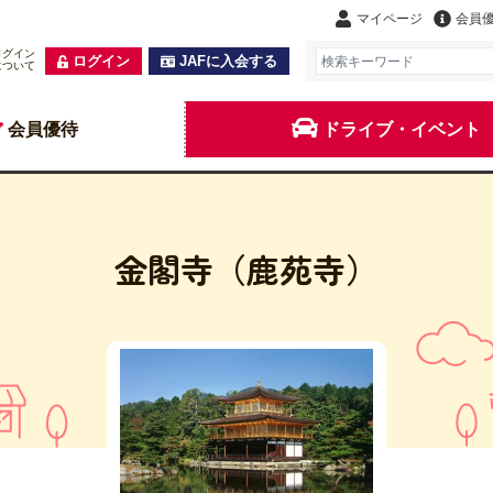
マイページ
会員
ログイン
ログイン
JAFに入会する
について
会員優待
ドライブ・イベント
金閣寺（鹿苑寺）