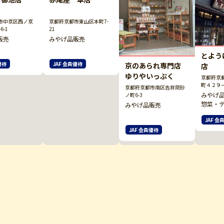
市中京区西ノ京
京都府京都市東山区本町7-
6-1
21
販売
みやげ品販売
とよう
優待
JAF 会員優待
京のあられ専門店
店
ゆりやいっぷく
京都府京
町４２９
京都府京都市南区吉祥院砂
みやげ
ノ町6-3
惣菜・
みやげ品販売
JAF 会
JAF 会員優待