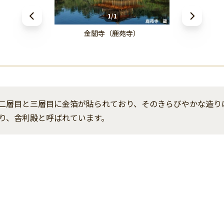
1/1
金閣寺（鹿苑寺）
二層目と三層目に金箔が貼られており、そのきらびやかな造り
り、舎利殿と呼ばれています。