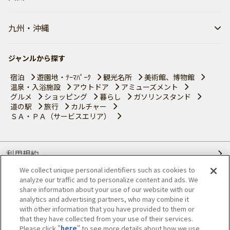
九州・沖縄
ジャンルから探す
宿泊
遊園地・ﾃｰﾏﾊﾟｰｸ
観光名所
美術館、博物館
温泉・入浴施設
アウトドア
アミューズメント
グルメ
ショッピング
暮らし
ガソリンスタンド
道の駅
旅行
カルチャー
ＳＡ・ＰＡ（サービスエリア）
利用規約
We collect unique personal identifiers such as cookies to
個人情報の取り扱いについて
analyze our traffic and to personalize content and ads. We
share information about your use of our website with our
会員優待サービスの提携をご検討の方へ
analytics and advertising partners, who may combine it
with other information that you have provided to them or
that they have collected from your use of their services.
JAFホームページ
Please click "
here
" to see more details about how we use