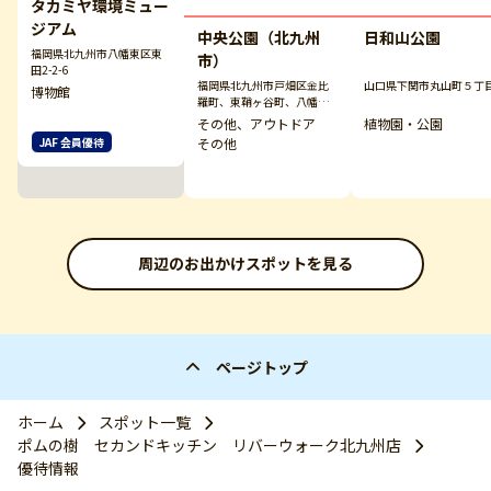
タカミヤ環境ミュー
ジアム
中央公園（北九州
日和山公園
福岡県北九州市八幡東区東
市）
田2-2-6
福岡県北九州市戸畑区金比
山口県下関市丸山町５丁
博物館
羅町、東鞘ヶ谷町、八幡東
区高見５丁目
その他、アウトドア
植物園・公園
その他
JAF 会員優待
周辺のお出かけスポットを見る
ページトップ
ホーム
スポット一覧
ポムの樹 セカンドキッチン リバーウォーク北九州店
優待情報