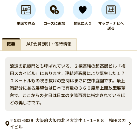
地図で見る
コースに追加
お気に入り
マップ・ナビへ
送る
概要
JAF会員割引・優待情報
浪速の凱旋門とも呼ばれている、２棟連結の超高層ビル「梅
田スカイビル」にあります。連結超高層により誕生した１７
０メートルもの吹き抜けの空間はまさに空中庭園です。最上
階部分にある展望台は日本で有数の３６０度屋上開放型展望
台で、ここからの夕日は日本の夕陽百選に指定されているほ
どの美しさです。
〒531-6039
大阪府大阪市北区大淀中１−１−８８ 梅田スカ
イビル