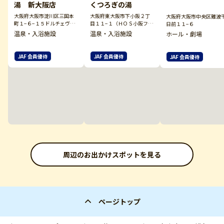
湯 新大阪店
くつろぎの湯
大阪府大阪市淀川区三国本
大阪府東大阪市下小阪２丁
大阪府大阪市中央区難波
町１−６−１５ドルチェヴィ
目１１−１（ＨＯＳ小阪フィ
日前１１−６
ータ新大阪９Ｆ
ットネスクラブ内）
温泉・入浴施設
温泉・入浴施設
ホール・劇場
JAF 会員優待
JAF 会員優待
JAF 会員優待
周辺のお出かけスポットを見る
ページトップ