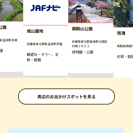
公園
御殿山公園
城山園地
雨滝
新温泉町浜坂
兵庫県美方郡香美町村岡区
兵庫県美方郡新温泉町芦屋
村岡２６０２
鳥取県鳥取
園
植物園・公園
展望台・タワー、史
史跡・庭
跡・庭園
周辺のお出かけスポットを見る