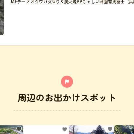
JAFデー オオクワガタ採り＆炭火焼BBQ in しい茸園有馬富士（
周辺のお出かけスポット