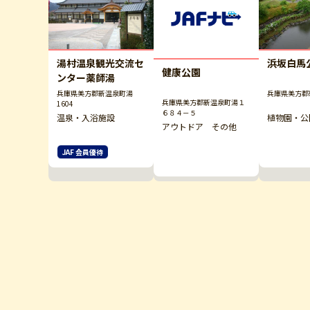
湯村温泉観光交流セ
浜坂白馬
健康公園
ンター薬師湯
兵庫県美方郡新温泉町湯
兵庫県美方郡
兵庫県美方郡新温泉町湯１
1604
６８４－５
温泉・入浴施設
植物園・公
アウトドア その他
JAF 会員優待