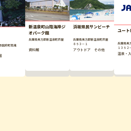
新温泉町山陰海岸ジ
浜坂県民サンビーチ
ユート
オパーク館
兵庫県美方郡新温泉町芦屋
兵庫県美方郡新温泉町芦屋
兵庫県美
８５３－１
市国府町雨滝
１３５２
資料館
アウトドア その他
温泉・
園