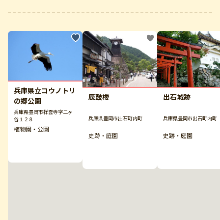
兵庫県立コウノトリ
出石城跡
辰鼓楼
の郷公園
兵庫県豊岡市祥雲寺字二ヶ
兵庫県豊岡市出石町内町
兵庫県豊岡市出石町内町
谷１２８
植物園・公園
史跡・庭園
史跡・庭園