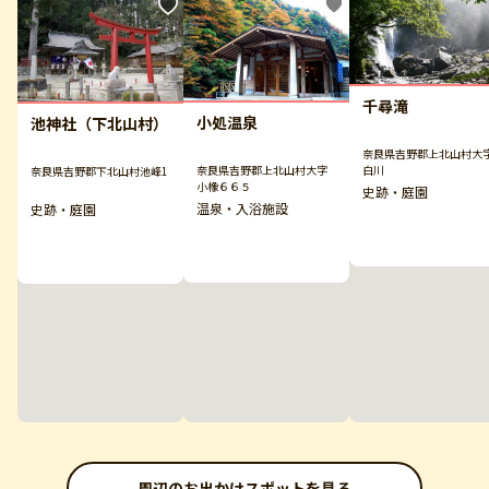
千尋滝
小処温泉
池神社（下北山村）
奈良県吉野郡上北山村大
白川
奈良県吉野郡上北山村大字
奈良県吉野郡下北山村池峰1
小橡６６５
史跡・庭園
温泉・入浴施設
史跡・庭園
周辺のお出かけスポットを見る