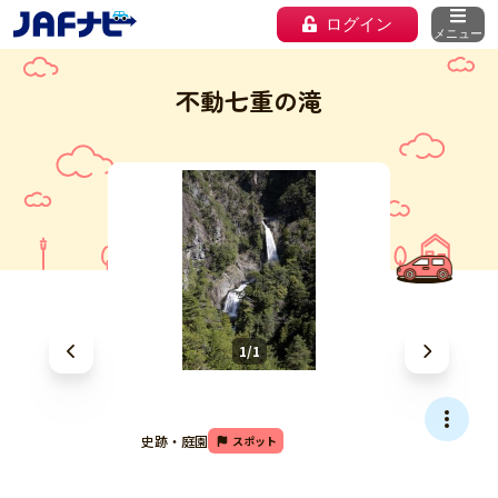
ログイン
メニュー
不動七重の滝
1/1
史跡・庭園
スポット