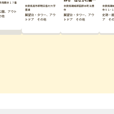
市南藤井１７番
公園内）
奈良県高市郡明日香村大字
奈良県磯城郡田原本町法貴
奈良県磯
豊浦
寺
寺５１−１
公園、アウト
展望台・タワー、アウ
展望台・タワー、アウ
史跡・
の他
トドア その他
トドア その他
ア そ