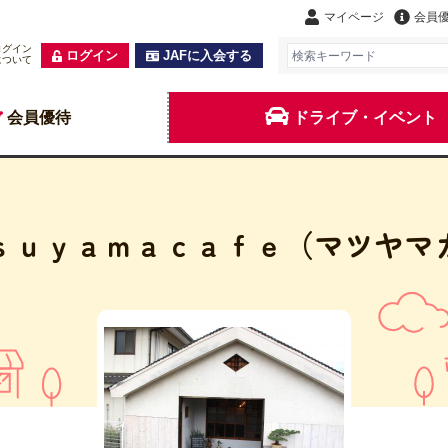
マイページ
会員
ログイン
ログイン
JAFに入会する
について
会員優待
ドライブ・イベント
ｓｕｙａｍａｃａｆｅ（マツヤマ