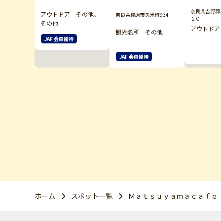
奈良県吉野郡
アウトドア その他、
奈良県橿原市久米町934
１０
その他
アウトドア
観光名所 その他
JAF 会員優待
JAF 会員優待
ホーム
スポット一覧
Ｍａｔｓｕｙａｍａｃａｆｅ