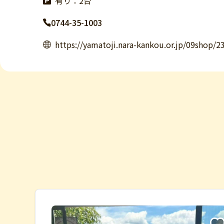
有り：2台
0744-35-1003
https://yamatoji.nara-kankou.or.jp/09shop/