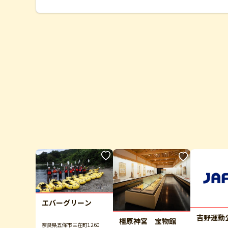
エバーグリーン
吉野運動
橿原神宮 宝物館
奈良県五條市三在町1260