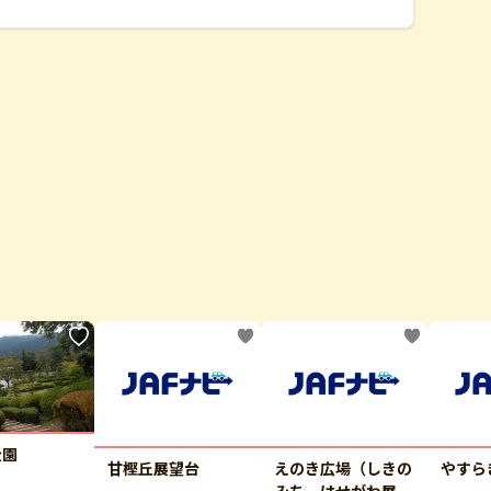
公園
甘樫丘展望台
えのき広場（しきの
やすら
みち はせがわ展望