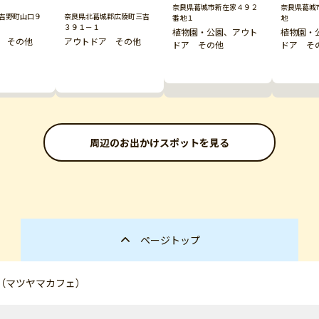
奈良県葛城市新在家４９２
奈良県葛城
吉野町山口９
奈良県北葛城郡広陵町三吉
番地１
地
３９１－１
植物園・公園、アウト
植物園・
 その他
アウトドア その他
ドア その他
ドア そ
周辺のお出かけスポットを見る
ページトップ
（マツヤマカフェ）